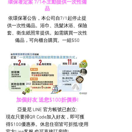
​環保署定案 7/1不主動提供一次性備
品
​依環保署公告，本公司自7/1起停止提
供一次性備品。浴巾、洗髮沐浴、保險
套、衛生紙照常提供。如需購買一次性
備品，可向櫃台購買。一組$50
​加個好友 送您$100折價券!
亞曼尼 LINE 官方帳號已創立:
​現在只要掃QR Code加入好友，即可獲
得$100優惠券。休息住宿皆可折抵!使用